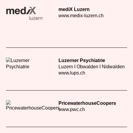
mediX Luzern
www.medix-luzern.ch
Luzerner Psychiatrie
Luzern Ι Obwalden Ι Nidwalden
www.lups.ch
PricewaterhouseCoopers
www.pwc.ch