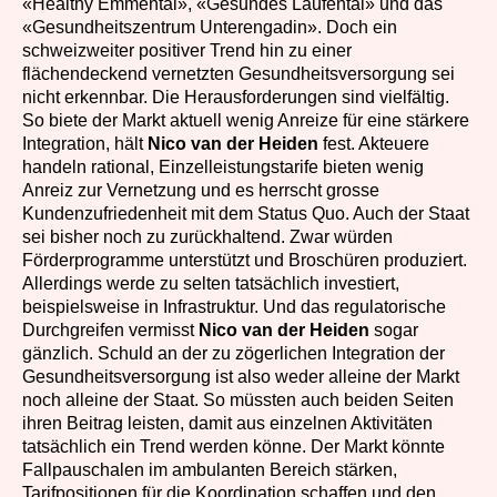
«Healthy Emmental», «Gesundes Laufental» und das
«Gesundheitszentrum Unterengadin». Doch ein
schweizweiter positiver Trend hin zu einer
flächendeckend vernetzten Gesundheitsversorgung sei
nicht erkennbar. Die Herausforderungen sind vielfältig.
So biete der Markt aktuell wenig Anreize für eine stärkere
Integration, hält
Nico van der Heiden
fest. Akteuere
handeln rational, Einzelleistungstarife bieten wenig
Anreiz zur Vernetzung und es herrscht grosse
Kundenzufriedenheit mit dem Status Quo. Auch der Staat
sei bisher noch zu zurückhaltend. Zwar würden
Förderprogramme unterstützt und Broschüren produziert.
Allerdings werde zu selten tatsächlich investiert,
beispielsweise in Infrastruktur. Und das regulatorische
Durchgreifen vermisst
Nico van der Heiden
sogar
gänzlich. Schuld an der zu zögerlichen Integration der
Gesundheitsversorgung ist also weder alleine der Markt
noch alleine der Staat. So müssten auch beiden Seiten
ihren Beitrag leisten, damit aus einzelnen Aktivitäten
tatsächlich ein Trend werden könne. Der Markt könnte
Fallpauschalen im ambulanten Bereich stärken,
Tarifpositionen für die Koordination schaffen und den