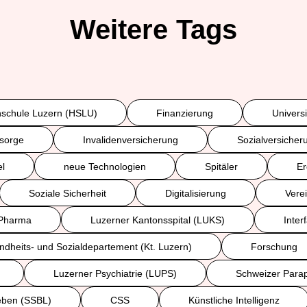
Weitere Tags
schule Luzern (HSLU)
Finanzierung
Univers
rsorge
Invalidenversicherung
Sozialversicher
l
neue Technologien
Spitäler
Er
Soziale Sicherheit
Digitalisierung
Verei
Pharma
Luzerner Kantonsspital (LUKS)
Inter
dheits- und Sozialdepartement (Kt. Luzern)
Forschung
Luzerner Psychiatrie (LUPS)
Schweizer Parap
Leben (SSBL)
CSS
Künstliche Intelligenz