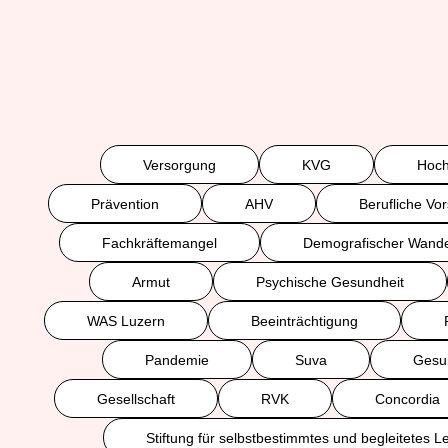
Versorgung
KVG
Hoch
Prävention
AHV
Berufliche Vo
Fachkräftemangel
Demografischer Wande
Armut
Psychische Gesundheit
WAS Luzern
Beeinträchtigung
Pandemie
Suva
Gesun
Gesellschaft
RVK
Concordia
Stiftung für selbstbestimmtes und begleitetes 