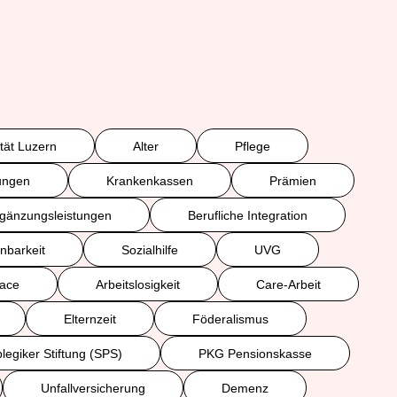
ität Luzern
Alter
Pflege
ungen
Krankenkassen
Prämien
gänzungsleistungen
Berufliche Integration
nbarkeit
Sozialhilfe
UVG
face
Arbeitslosigkeit
Care-Arbeit
Elternzeit
Föderalismus
legiker Stiftung (SPS)
PKG Pensionskasse
Unfallversicherung
Demenz