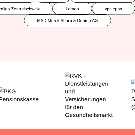
nliga Zentralschweiz
Lemon
vps.epas
MSD Merck Sharp & Dohme AG