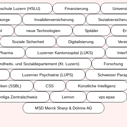
schule Luzern (HSLU)
Finanzierung
Univers
rsorge
Invalidenversicherung
Sozialversicher
l
neue Technologien
Spitäler
Er
Soziale Sicherheit
Digitalisierung
Verei
Pharma
Luzerner Kantonsspital (LUKS)
Inter
dheits- und Sozialdepartement (Kt. Luzern)
Forschung
Luzerner Psychiatrie (LUPS)
Schweizer Parap
Leben (SSBL)
CSS
Künstliche Intelligenz
nliga Zentralschweiz
Lemon
vps.epas
MSD Merck Sharp & Dohme AG