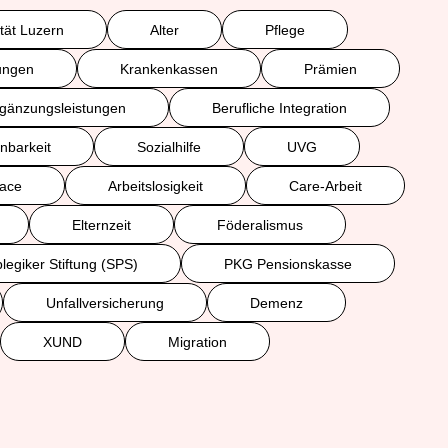
ität Luzern
Alter
Pflege
ungen
Krankenkassen
Prämien
gänzungsleistungen
Berufliche Integration
nbarkeit
Sozialhilfe
UVG
face
Arbeitslosigkeit
Care-Arbeit
Elternzeit
Föderalismus
legiker Stiftung (SPS)
PKG Pensionskasse
Unfallversicherung
Demenz
XUND
Migration