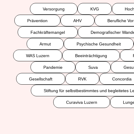
Versorgung
KVG
Hoch
Prävention
AHV
Berufliche Vo
Fachkräftemangel
Demografischer Wande
Armut
Psychische Gesundheit
WAS Luzern
Beeinträchtigung
Pandemie
Suva
Gesun
Gesellschaft
RVK
Concordia
Stiftung für selbstbestimmtes und begleitetes 
Curaviva Luzern
Lunge