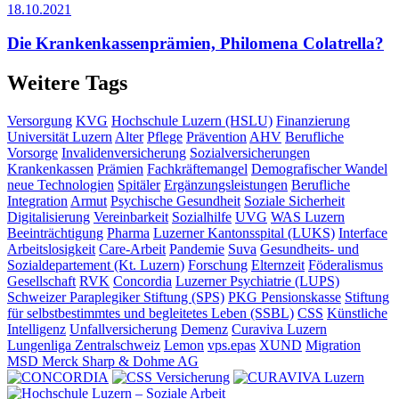
18.10.2021
Die Krankenkassenprämien, Philomena Colatrella?
Weitere Tags
Versorgung
KVG
Hochschule Luzern (HSLU)
Finanzierung
Universität Luzern
Alter
Pflege
Prävention
AHV
Berufliche
Vorsorge
Invalidenversicherung
Sozialversicherungen
Krankenkassen
Prämien
Fachkräftemangel
Demografischer Wandel
neue Technologien
Spitäler
Ergänzungsleistungen
Berufliche
Integration
Armut
Psychische Gesundheit
Soziale Sicherheit
Digitalisierung
Vereinbarkeit
Sozialhilfe
UVG
WAS Luzern
Beeinträchtigung
Pharma
Luzerner Kantonsspital (LUKS)
Interface
Arbeitslosigkeit
Care-Arbeit
Pandemie
Suva
Gesundheits- und
Sozialdepartement (Kt. Luzern)
Forschung
Elternzeit
Föderalismus
Gesellschaft
RVK
Concordia
Luzerner Psychiatrie (LUPS)
Schweizer Paraplegiker Stiftung (SPS)
PKG Pensionskasse
Stiftung
für selbstbestimmtes und begleitetes Leben (SSBL)
CSS
Künstliche
Intelligenz
Unfallversicherung
Demenz
Curaviva Luzern
Lungenliga Zentralschweiz
Lemon
vps.epas
XUND
Migration
MSD Merck Sharp & Dohme AG